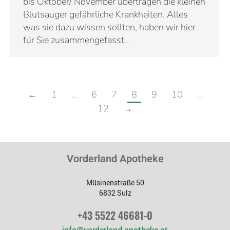
bis Oktober/ November übertragen die kleinen
Blutsauger gefährliche Krankheiten. Alles
was sie dazu wissen sollten, haben wir hier
für Sie zusammengefasst…
←
1
…
6
7
8
9
10
…
12
→
Vorderland Apotheke
Müsinenstraße 50
6832 Sulz
+43 5522 46681-0