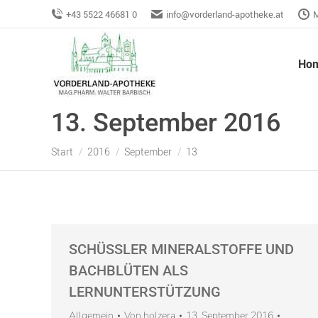
+43 5522 46681 0
info@vorderland-apotheke.at
M
Ho
13. September 2016
Sie befinden sich hier:
Start
2016
September
13
SCHÜSSLER MINERALSTOFFE UND
BACHBLÜTEN ALS
LERNUNTERSTÜTZUNG
Allgemein
Von
holzera
13. September 2016