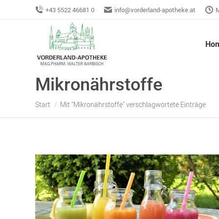
+43 5522 46681 0
info@vorderland-apotheke.at
M
Ho
Mikronährstoffe
Sie befinden sich hier:
Start
Mit "Mikronährstoffe" verschlagwortete Einträge